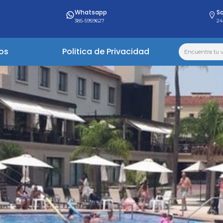
Whatsapp
Sa
385-5959627
24
os
Politica de Privacidad