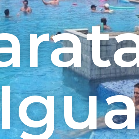
arat
 Igu