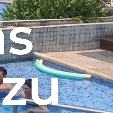
as
azu