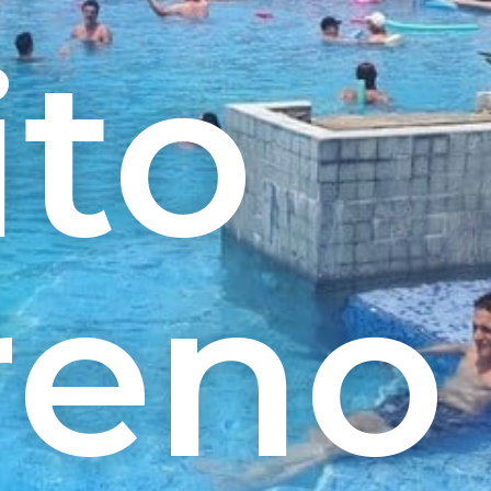
ito
reno